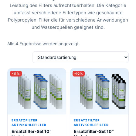
Leistung des Filters aufrechtzuerhalten. Die Kategorie
umfasst verschiedene Filtertypen wie geschäumte
Polypropylen-Filter die für verschiedene Anwendungen
und Wasserquellen geeignet sind.
Alle 4 Ergebnisse werden angezeigt
Dieses
Dieses
-11 %
-10 %
Produkt
Produkt
weist
weist
mehrere
mehrere
Varianten
Varianten
auf.
auf.
Die
Die
ERSATZFILTER
ERSATZFILTER
Optionen
Optionen
AKTIVKOHLEFILTER
AKTIVKOHLEFILTER
Ersatzfilter-Set 10″
Ersatzfilter-Set 10″
können
können