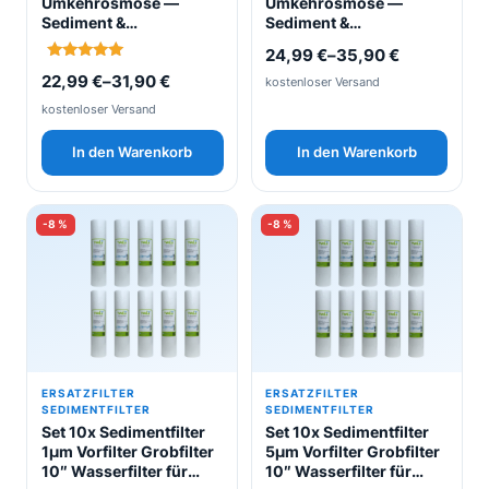
Umkehrosmose —
Umkehrosmose —
auf
auf
Sediment &
Sediment &
der
der
Aktivkohleblock
Aktivkohlegranulat
24,99
€
–
35,90
€
Produktseite
Produktseite
Bewertet
22,99
€
–
31,90
€
kostenloser Versand
mit
gewählt
gewählt
5.00
kostenloser Versand
von 5
werden
werden
In den Warenkorb
In den Warenkorb
-8 %
-8 %
ERSATZFILTER
ERSATZFILTER
SEDIMENTFILTER
SEDIMENTFILTER
Set 10x Sedimentfilter
Set 10x Sedimentfilter
1µm Vorfilter Grobfilter
5µm Vorfilter Grobfilter
10″ Wasserfilter für
10″ Wasserfilter für