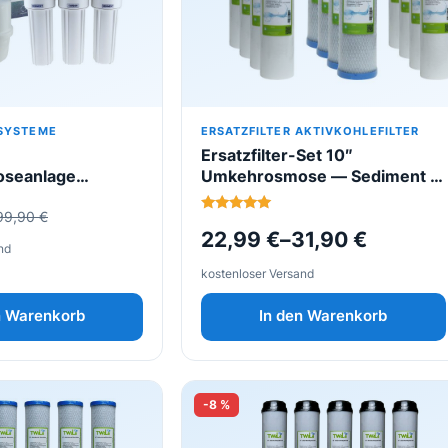
auf.
Die
Optionen
können
auf
der
 SYSTEME
ERSATZFILTER AKTIVKOHLEFILTER
Ersatzfilter-Set 10″
Produktseite
seanlage
Umkehrosmose — Sediment &
gewählt
Markengerät
Aktivkohleblock
werden
icher
99,90
€
r Komplettsystem
Bewertet
22,99
€
–
31,90
€
mit
nschluß mit Hahn,
5.00
nd
nk
von 5
kostenloser Versand
n Warenkorb
In den Warenkorb
-8 %