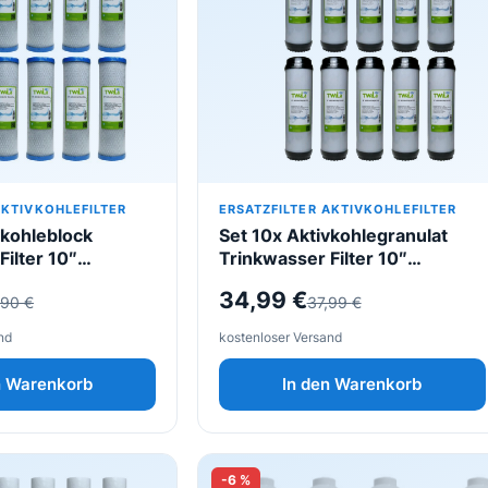
AKTIVKOHLEFILTER
ERSATZFILTER AKTIVKOHLEFILTER
vkohleblock
Set 10x Aktivkohlegranulat
Filter 10″
Trinkwasser Filter 10″
für
Wasserfilter für
icher
Ursprünglicher
Aktueller
34,99
€
,90
€
37,99
€
ose
Umkehrosmose
Preis
Preis
nd
kostenloser Versand
war:
ist:
n Warenkorb
In den Warenkorb
37,99 €
34,99 €.
-6 %