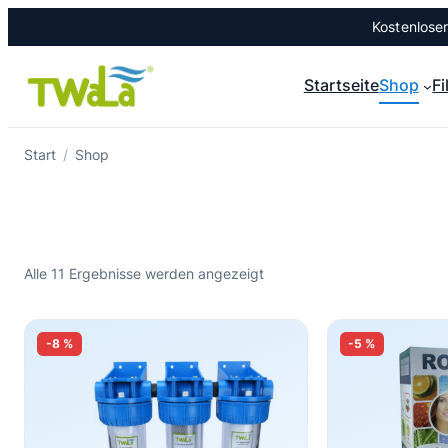
Zum
Kostenlose
Inhalt
springen
Startseite
Shop
Fi
Start
/
Shop
Alle 11 Ergebnisse werden angezeigt
-8 %
-5 %