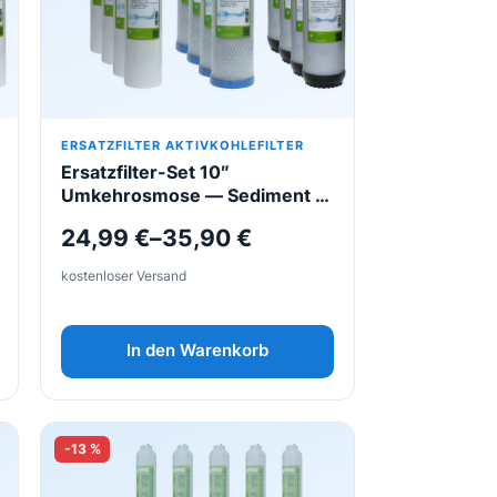
auf.
Die
Optionen
können
auf
der
ERSATZFILTER AKTIVKOHLEFILTER
Ersatzfilter-Set 10″
Produktseite
Umkehrosmose — Sediment &
gewählt
Aktivkohlegranulat
werden
24,99
€
–
35,90
€
kostenloser Versand
In den Warenkorb
-13 %