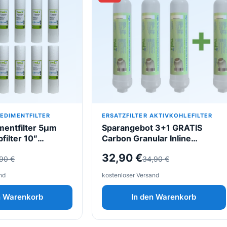
SEDIMENTFILTER
ERSATZFILTER AKTIVKOHLEFILTER
mentfilter 5µm
Sparangebot 3+1 GRATIS
bfilter 10″
Carbon Granular Inline
für
Nachfilter für Umkehrosmose /
icher
Ursprünglicher
Aktueller
32,90
€
,90
€
34,90
€
ose
Kühlschrankfilter
Preis
Preis
nd
kostenloser Versand
war:
ist:
n Warenkorb
In den Warenkorb
34,90 €
32,90 €.