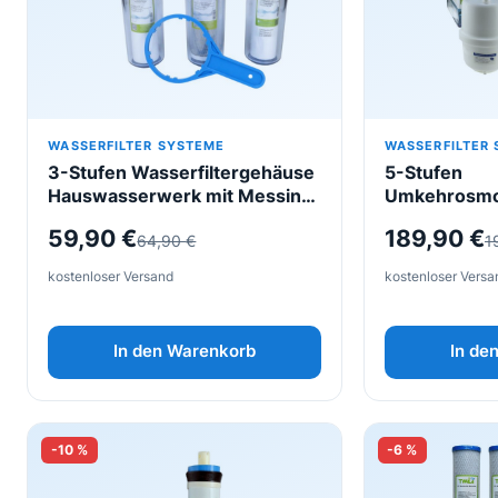
WASSERFILTER SYSTEME
WASSERFILTER
3-Stufen Wasserfiltergehäuse
5-Stufen
Hauswasserwerk mit Messing
Umkehrosmo
3/4″ Anschluss inkl.
Untertisch 
Ursprünglicher
Aktueller
Ursprüngl
Aktueller
59,90
€
189,90
€
64,90
€
1
Filterpatronen
Wasserfilte
fertig zum A
Preis
Preis
Preis
Preis
kostenloser Versand
kostenloser Versa
Filter und Ta
war:
ist:
war:
ist:
64,90 €
59,90 €.
199,90 €
189,90 €.
In den Warenkorb
In de
-10 %
-6 %