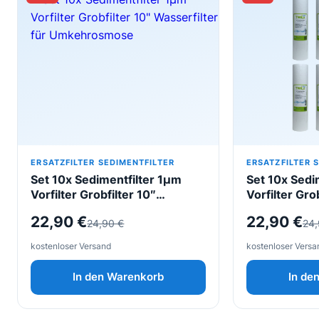
ERSATZFILTER SEDIMENTFILTER
ERSATZFILTER 
Set 10x Sedimentfilter 1µm
Set 10x Sedi
Vorfilter Grobfilter 10″
Vorfilter Gro
Wasserfilter für
Wasserfilter 
Ursprünglicher
Aktueller
Ursprüngl
Aktueller
22,90
€
22,90
€
24,90
€
24
Umkehrosmose
Umkehrosm
Preis
Preis
Preis
Preis
kostenloser Versand
kostenloser Versa
war:
ist:
war:
ist:
In den Warenkorb
In de
24,90 €
22,90 €.
24,90 €
22,90 €.