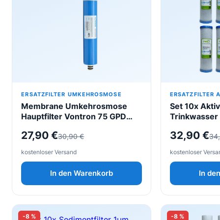
ERSATZFILTER UMKEHROSMOSE
ERSATZFILTER 
Membrane Umkehrosmose
Set 10x Akti
Hauptfilter Vontron 75 GPD
Trinkwasser 
(10″ x 2,5″) 292,5 Liter pro Tag
Wasserfilter 
Ursprünglicher
Aktueller
Ursprüngl
Aktueller
27,90
€
32,90
€
30,90
€
34
/ 12,18 Liter die Stunde
Umkehrosm
Preis
Preis
Preis
Preis
kostenloser Versand
kostenloser Versa
war:
ist:
war:
ist:
In den Warenkorb
In de
30,90 €
27,90 €.
34,90 €
32,90 €.
-8 %
-8 %