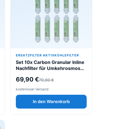
ERSATZFILTER AKTIVKOHLEFILTER
Set 10x Carbon Granular Inline
Nachfilter für Umkehrosmose /
Kühlschrankfilter
Ursprünglicher
Aktueller
69,90
€
79,90
€
Preis
Preis
kostenloser Versand
war:
ist:
In den Warenkorb
79,90 €
69,90 €.