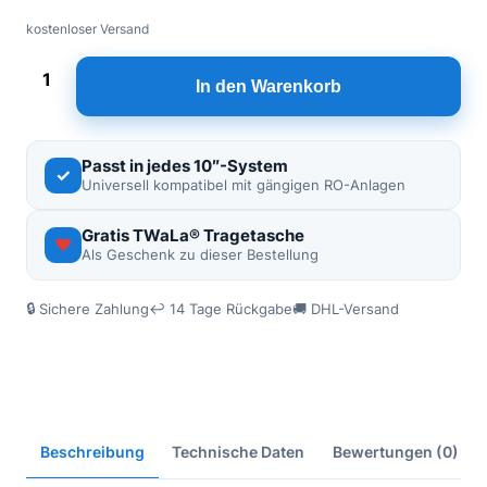
kostenloser Versand
Preis
Preis
Ersatzfilter-
In den Warenkorb
Set
war:
ist:
10″
Umkehrosmose
26,99 €
24,99 €.
Passt in jedes 10″-System
✓
—
Universell kompatibel mit gängigen RO-Anlagen
Sediment
&
Gratis TWaLa® Tragetasche
♥
Als Geschenk zu dieser Bestellung
Aktivkohlegranulat
Menge
🔒 Sichere Zahlung
↩ 14 Tage Rückgabe
🚚 DHL-Versand
Beschreibung
Technische Daten
Bewertungen (0)