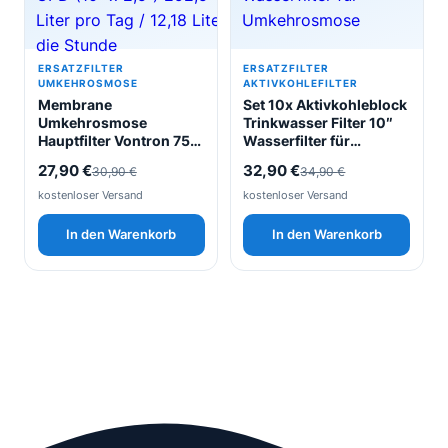
ERSATZFILTER
ERSATZFILTER
UMKEHROSMOSE
AKTIVKOHLEFILTER
Membrane
Set 10x Aktivkohleblock
Umkehrosmose
Trinkwasser Filter 10″
Hauptfilter Vontron 75
Wasserfilter für
GPD (10″ x 2,5″) 292,5
Umkehrosmose
Ursprünglicher
Aktueller
Ursprünglicher
Aktueller
27,90
€
32,90
€
30,90
€
34,90
€
Liter pro Tag / 12,18 Liter
Preis
Preis
Preis
Preis
die Stunde
kostenloser Versand
kostenloser Versand
war:
ist:
war:
ist:
In den Warenkorb
In den Warenkorb
30,90 €
27,90 €.
34,90 €
32,90 €.