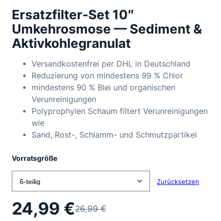
Ersatzfilter-Set 10″
Umkehrosmose — Sediment &
Aktivkohlegranulat
Versandkostenfrei per DHL in Deutschland
Reduzierung von mindestens 99 % Chlor
mindestens 90 % Blei und organischen
Verunreinigungen
Polyprophylen Schaum filtert Verunreinigungen
wie
Sand, Rost-, Schlamm- und Schmutzpartikel
Vorratsgröße
Zurücksetzen
24,99
€
26,99
€
Ursprünglicher
Aktueller