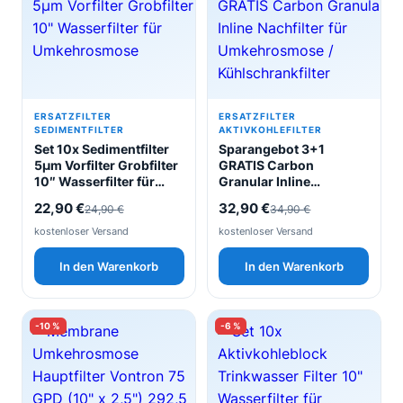
ERSATZFILTER
ERSATZFILTER
SEDIMENTFILTER
AKTIVKOHLEFILTER
Set 10x Sedimentfilter
Sparangebot 3+1
5µm Vorfilter Grobfilter
GRATIS Carbon
10″ Wasserfilter für
Granular Inline
Umkehrosmose
Nachfilter für
Ursprünglicher
Aktueller
Ursprünglicher
Aktueller
22,90
€
32,90
€
24,90
€
34,90
€
Umkehrosmose /
Preis
Preis
Preis
Preis
Kühlschrankfilter
kostenloser Versand
kostenloser Versand
war:
ist:
war:
ist:
In den Warenkorb
In den Warenkorb
24,90 €
22,90 €.
34,90 €
32,90 €.
-10 %
-6 %