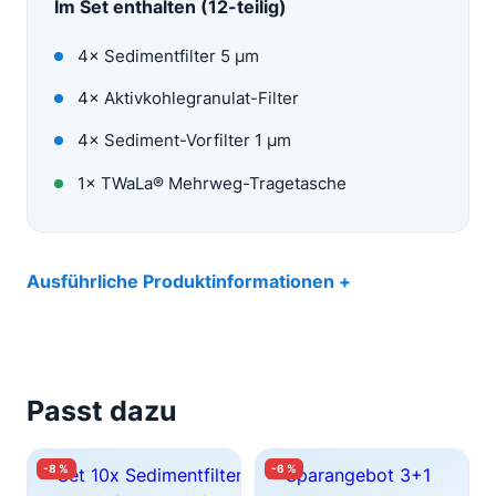
Im Set enthalten (
12
-teilig)
4
× Sedimentfilter 5 µm
4
× Aktivkohlegranulat-Filter
4
× Sediment-Vorfilter 1 µm
1× TWaLa® Mehrweg-Tragetasche
Ausführliche Produktinformationen
Passt dazu
-8 %
-6 %